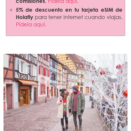
comisiones
.
Pídela aquí
.
5% de descuento en tu tarjeta eSIM de
Holafly
para tener internet cuando viajas.
Pídela aquí
.