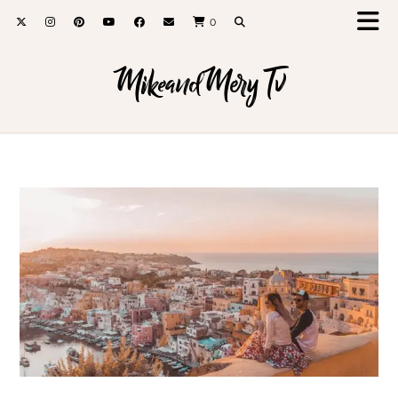
0
MikeandMery Tv