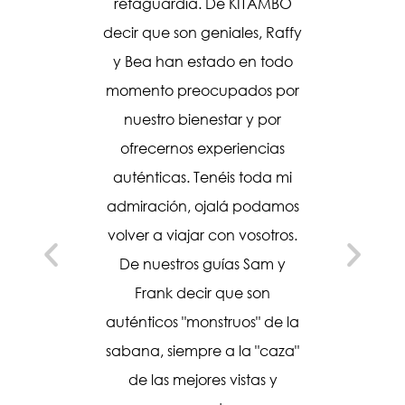
con una
retaguardia. De KITAMBO
r un mes
decir que son geniales, Raffy
encia de
y Bea han estado en todo
creíble!!!
momento preocupados por
 3
nuestro bienestar y por
 2 o del
ofrecernos experiencias
 la vez!!
auténticas. Tenéis toda mi
(pobre
admiración, ojalá podamos
antes,
volver a viajar con vosotros.
rdos,
De nuestros guías Sam y
hienas
Frank decir que son
os para
auténticos "monstruos" de la
ros… es
sabana, siempre a la "caza"
conozco
de las mejores vistas y