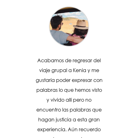
 destinos
Acabamos de regresar del
El viaj
ajes en
viaje grupal a Kenia y me
y Mery,
chas
gustaría poder expresar con
dicen,
 llamaba
palabras lo que hemos visto
lleva
pero me
y vivido allí pero no
aventu
ntarme
encuentro las palabras que
de bue
ue solo
hagan justicia a esta gran
más imp
za de
experiencia. Aún recuerdo
amigo