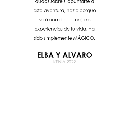
ar este
dudas sobre si apuntarte a
cual os
esta aventura, hazlo porque
eos de
será una de las mejores
mos mis
experiencias de tu vida. Ha
 ha sido
sido simplemente MÁGICO.
as que
ELBA Y ALVARO
hecho de
KENIA 2022
milia
 España,
) y mi
 💜
00% la
ajes en
ando ver