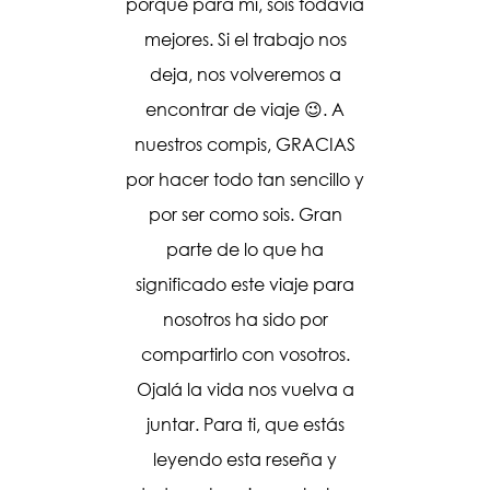
máximo!!
porque para mí, sois todavía
todo
mejores. Si el trabajo nos
deseo
deja, nos volveremos a
s lo
encontrar de viaje 😉. A
y Sammy,
nuestros compis, GRACIAS
 podido
por hacer todo tan sencillo y
guías!!!
por ser como sois. Gran
100%!! No
parte de lo que ha
arnos
significado este viaje para
ara que
nosotros ha sido por
 de la
compartirlo con vosotros.
 Frank,
Ojalá la vida nos vuelva a
ammy un
juntar. Para ti, que estás
y Mary…
leyendo esta reseña y