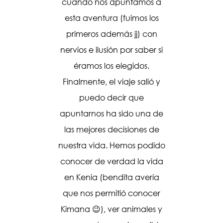
rupo, no
cuando nos apuntamos a
podamos
mensaje
esta aventura (fuimos los
sido 
ué gran
primeros además jj) con
Vietna
en enero
nervios e ilusión por saber si
son igu
os hasta
éramos los elegidos.
incluso 
s meses
Finalmente, el viaje salió y
el cha
aron a
puedo decir que
son
creo un
apuntarnos ha sido una de
pp muy
las mejores decisiones de
ucha
nuestra vida. Hemos podido
usión,
conocer de verdad la vida
as con
en Kenia (bendita avería
bre con
que nos permitió conocer
mularios
Kimana 😉), ver animales y