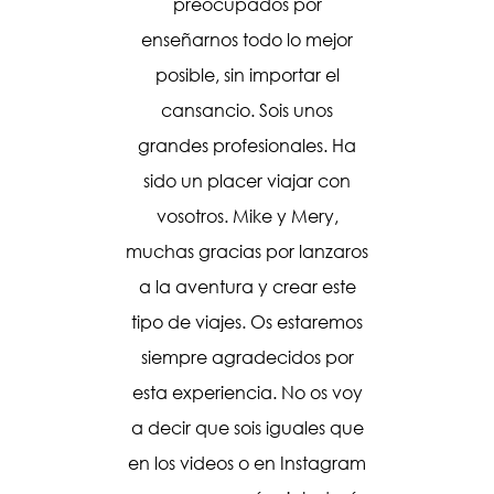
oche me
preocupados por
l ser
enseñarnos todo lo mejor
do lo
posible, sin importar el
cia de la
cansancio. Sois unos
s Masais
grandes profesionales. Ha
s que te
sido un placer viajar con
a gente
vosotros. Mike y Mery,
lleza de
muchas gracias por lanzaros
azones
a la aventura y crear este
mbo, con
tipo de viajes. Os estaremos
lante,
siempre agradecidos por
ecto!!!
esta experiencia. No os voy
su mayor
a decir que sois iguales que
e vivas
en los videos o en Instagram