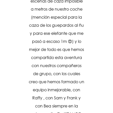
hicimos
escenas de caza imposible
 donde
a metros de nuestro coche
ra!!! El
(mención especial para la
 que me
caza de los guepardos al ñu
 luz
y para ese elefante que me
o. Llegó
pasó a escaso 1m 😍) y lo
n Kenia y
mejor de todo es que hemos
uevos
compartido esta aventura
l la
con nuestros compañeros
personas
de grupo, con los cuales
 que ya
creo que hemos formado un
 días de
equipo inmejorable, con
tales,
Raffy , con Sam y Frank y
lvidaré.
con Bea siempre en la