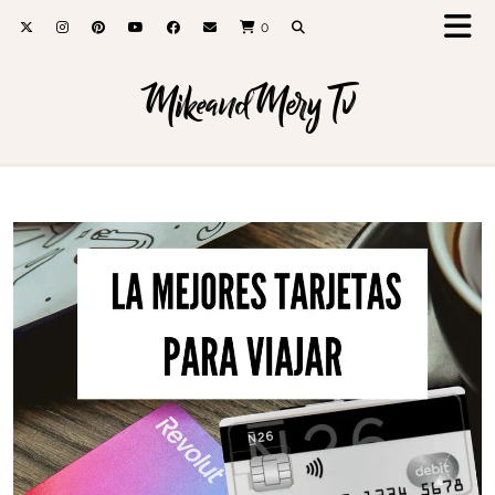
0
MikeandMery Tv