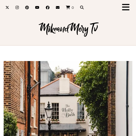
0
MikeandMery Tv