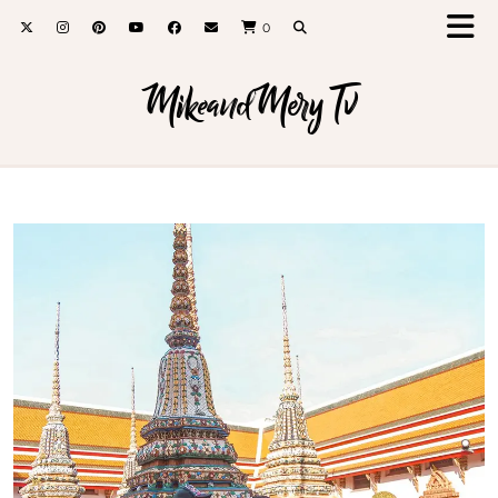
0
MikeandMery Tv