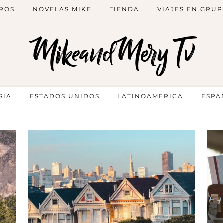
ROS
NOVELAS MIKE
TIENDA
VIAJES EN GRU
MikeandMery Tv
SIA
ESTADOS UNIDOS
LATINOAMERICA
ESPA