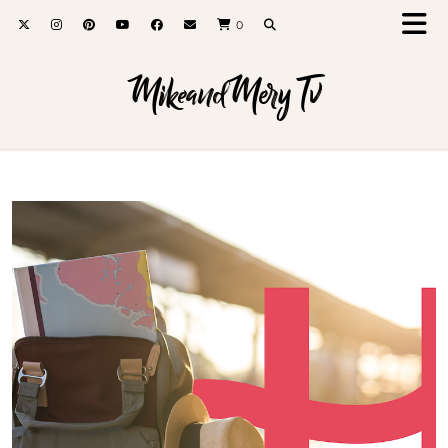
0
MikeandMery Tv