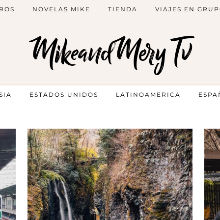
ROS
NOVELAS MIKE
TIENDA
VIAJES EN GRU
MikeandMery Tv
SIA
ESTADOS UNIDOS
LATINOAMERICA
ESPA