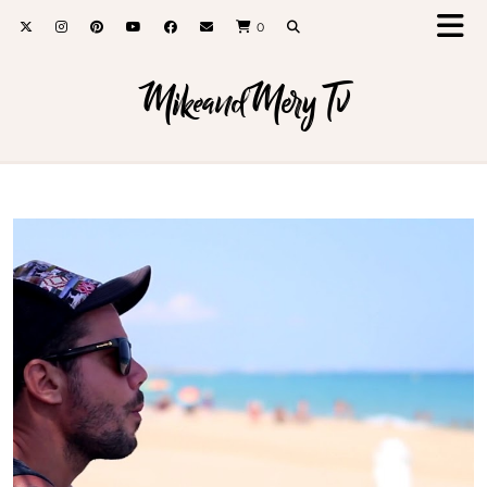
0
MikeandMery Tv