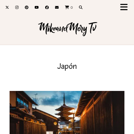
0
MikeandMery Tv
Japón