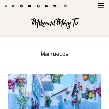
0
MikeandMery Tv
Marruecos