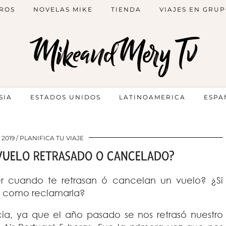
ROS
NOVELAS MIKE
TIENDA
VIAJES EN GRU
MikeandMery Tv
SIA
ESTADOS UNIDOS
LATINOAMERICA
ESPA
 2019
PLANIFICA TU VIAJE
VUELO RETRASADO O CANCELADO?
r cuando te retrasan ó cancelan un vuelo? ¿Si
y como reclamarla?
ia, ya que el año pasado se nos retrasó nuestro