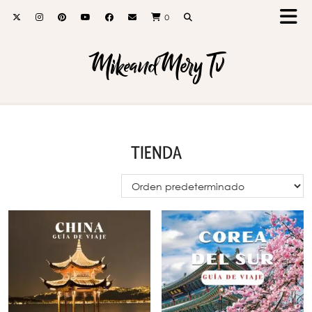
0
MikeandMery Tv
TIENDA