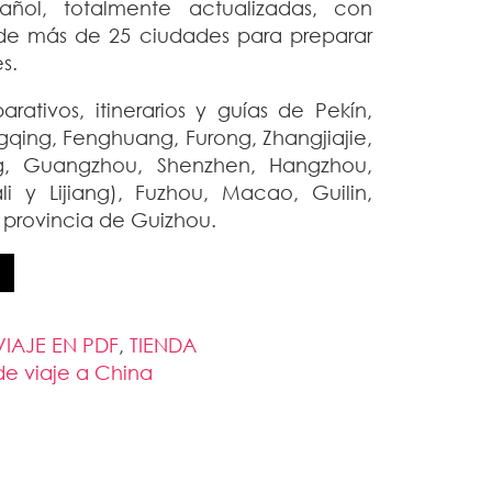
ñol, totalmente actualizadas, con
 de más de 25 ciudades para preparar
es.
arativos, itinerarios y guías de Pekín,
qing, Fenghuang, Furong, Zhangjiajie,
, Guangzhou, Shenzhen, Hangzhou,
i y Lijiang), Fuzhou, Macao, Guilin,
 provincia de Guizhou.
VIAJE EN PDF
,
TIENDA
de viaje a China