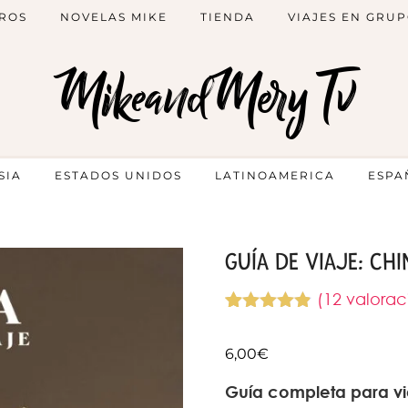
ROS
NOVELAS MIKE
TIENDA
VIAJES EN GRU
MikeandMery Tv
SIA
ESTADOS UNIDOS
LATINOAMERICA
ESPA
GUÍA DE VIAJE: CHI
(
12
valoraci
Valorado
12
con
4.83
de
6,00
€
5 en base
a
valoraciones
Guía completa para via
de clientes