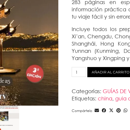
283 páginas en espa
información práctica
tu viaje fácil y sin error
Incluye todos los prep
Xi’an, Chengdu, Chong
Shanghái, Hong Kong
Yunnan (Kunming, Dal
Yangshuo y Xingping y
GUÍA
AÑADIR AL CARRITO
DE
VIAJE:
Categorías:
GUÍAS DE 
CHINA
Etiquetas:
china
,
guia 
(PDF)
cantidad
Compártelo