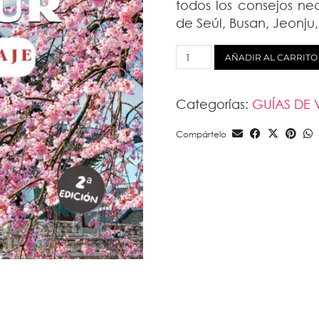
todos los consejos nec
de Seúl, Busan, Jeonj
GUÍA
AÑADIR AL CARRITO
DE
VIAJE:
Categorías:
GUÍAS DE 
COREA
DEL
Compártelo
SUR
(PDF)
cantidad