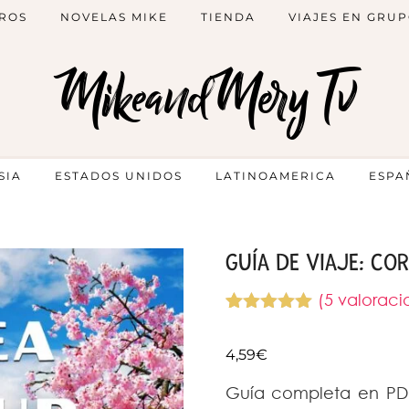
ROS
NOVELAS MIKE
TIENDA
VIAJES EN GRU
MikeandMery Tv
SIA
ESTADOS UNIDOS
LATINOAMERICA
ESPA
GUÍA DE VIAJE: COR
(
5
valoracio
Valorado
5
con
5.00
de
4,59
€
5 en base
a
valoraciones
Guía completa en PDF
de clientes