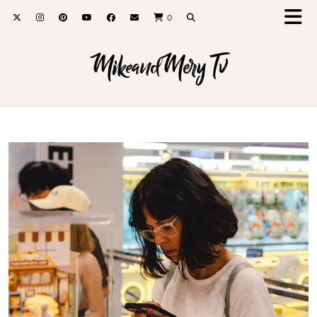
0
MikeandMery Tv