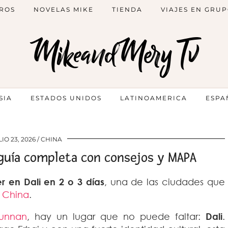
ROS
NOVELAS MIKE
TIENDA
VIAJES EN GRU
MikeandMery Tv
SIA
ESTADOS UNIDOS
LATINOAMERICA
ESPA
LIO 23, 2026
CHINA
 guía completa con consejos y MAPA
r en Dali en 2 o 3 días
, una de las ciudades que
a
China
.
Yunnan
, hay un lugar que no puede faltar:
Dali
.