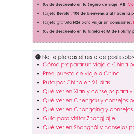
5% de descuento en tu Seguro de viaje IATI
.
Con
Tarjeta
Revolut,
10€ de bienvenida al hacer la 
Tarjeta gratuita
N26
para
viajar sin comisiones
.
5% de descuento en tu tarjeta eSIM de Holafly
p
No te pierdas el resto de posts sob
Cómo preparar un viaje a China po
Presupuesto de viaje a China
Ruta por China en 21 días
Qué ver en Xian y consejos para vis
Qué ver en Chengdu y consejos par
Qué ver en Chongqing y consejos p
Guía para visitar Zhangjiajie
Qué ver en Shanghái y consejos par