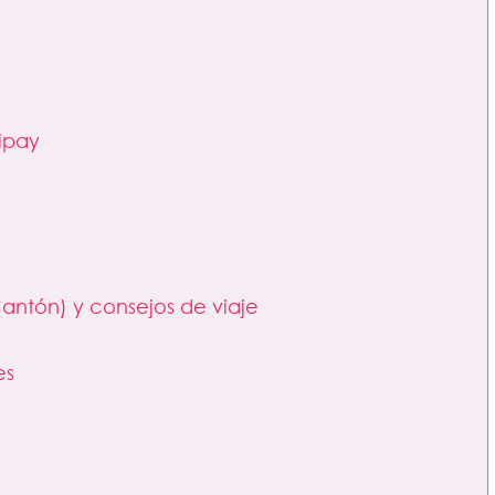
ipay
ntón) y consejos de viaje
es