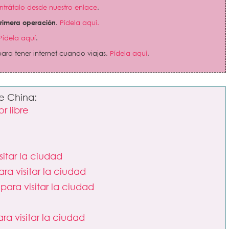
trátalo desde nuestro enlace
.
primera operación
.
Pídela aquí.
Pídela aquí
.
ara tener internet cuando viajas.
Pídela aquí
.
re China:
r libre
itar la ciudad
a visitar la ciudad
ara visitar la ciudad
a visitar la ciudad