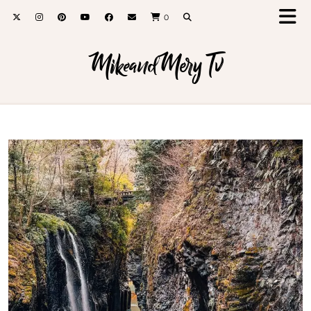
0
MikeandMery Tv