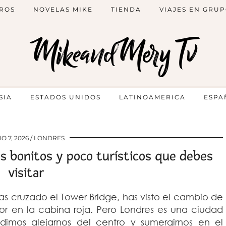
ROS
NOVELAS MIKE
TIENDA
VIAJES EN GRU
MikeandMery Tv
SIA
ESTADOS UNIDOS
LATINOAMERICA
ESPA
IO 7, 2026
LONDRES
os bonitos y poco turísticos que debes
visitar
as cruzado el Tower Bridge, has visto el cambio de
gor en la cabina roja. Pero Londres es una ciudad
cidimos alejarnos del centro y sumergirnos en el