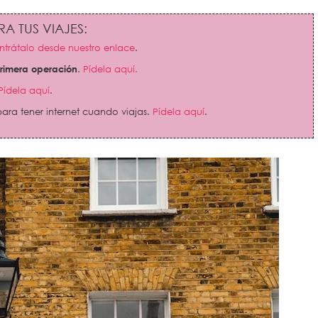
A TUS VIAJES:
trátalo desde nuestro enlace
.
primera operación
.
Pídela aquí.
Pídela aquí
.
ara tener internet cuando viajas.
Pídela aquí
.