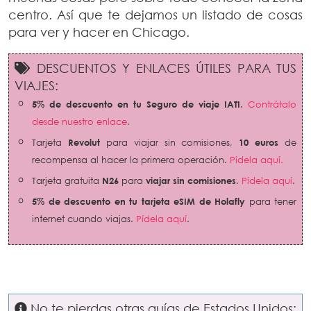
centro. Así que te dejamos un listado de cosas
para ver y hacer en Chicago.
DESCUENTOS Y ENLACES ÚTILES PARA TUS
VIAJES:
5% de descuento en tu Seguro de viaje IATI
.
Contrátalo
desde nuestro enlace
.
Tarjeta
Revolut
para viajar sin comisiones,
10 euros
de
recompensa al hacer la primera operación.
Pídela aquí.
Tarjeta gratuita
N26
para
viajar sin comisiones
.
Pídela aquí
.
5% de descuento en tu tarjeta eSIM de Holafly
para tener
internet cuando viajas.
Pídela aquí
.
No te pierdas otras guías de Estados Unidos: