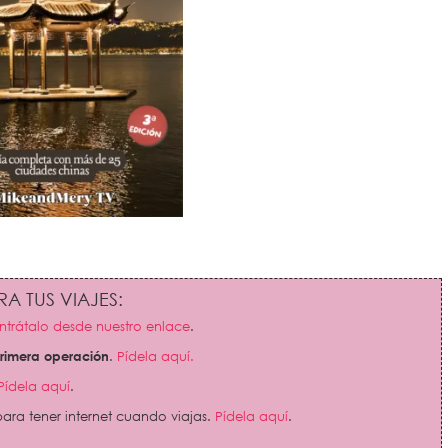
A TUS VIAJES:
trátalo desde nuestro enlace
.
primera operación
.
Pídela aquí.
Pídela aquí
.
ara tener internet cuando viajas.
Pídela aquí
.