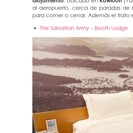
alojamiento
. Ubicado en
Kowloon
(Ya
al aeropuerto, cerca de paradas de m
para comer o cenar. Además el trato 
The Salvation Army – Booth Lodge