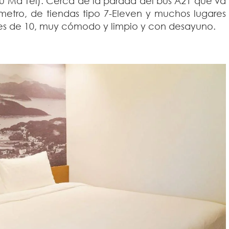
u Ma Tei). Cerca de la parada del bus A21 que va
etro, de tiendas tipo 7-Eleven y muchos lugares
es de 10, muy cómodo y limpio y con desayuno.