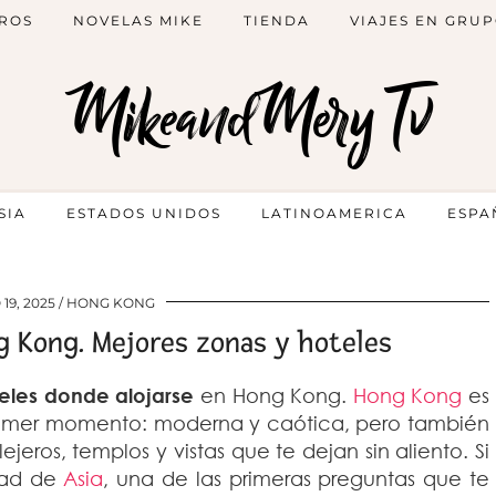
ROS
NOVELAS MIKE
TIENDA
VIAJES EN GRU
MikeandMery Tv
SIA
ESTADOS UNIDOS
LATINOAMERICA
ESPA
19, 2025
HONG KONG
g Kong. Mejores zonas y hoteles
eles donde alojarse
en Hong Kong.
Hong Kong
es
rimer momento: moderna y caótica, pero también
jeros, templos y vistas que te dejan sin aliento. Si
dad de
Asia
, una de las primeras preguntas que te