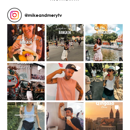
@
mikeandmerytv