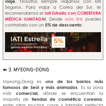
viaje.
Nosotros siempre viajamos con Iati
Seguros. Para viajar a Corea del Sur, te
recomendamos el
Iati Estrella con COBERTURA
MÉDICA ILIMITADA
!
. Desde
este link
puedes
contratarlo con un
5% de descuento:
➽ 3. MYEONG-DONG
Myeong-Dong es
uno de los barrios más
famosos de Seúl y más animados
. Es la zona
más
comercial,
dónde se encuentran la
mayoría de
tiendas de cosmética coreana
,
entre otras muchas cosas y también perfecta