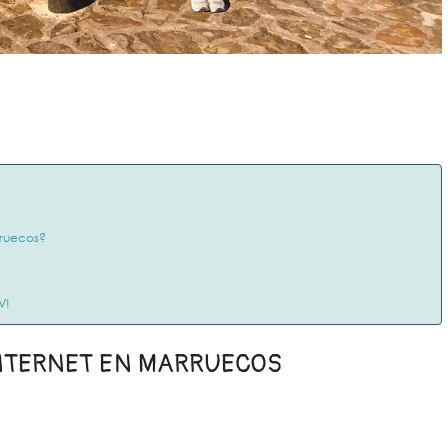
rruecos?
V!
NTERNET EN MARRUECOS