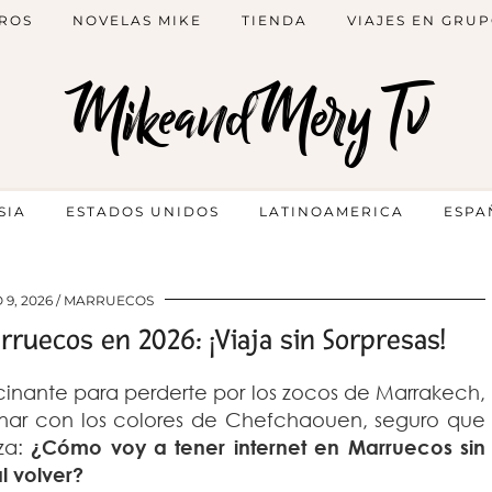
ROS
NOVELAS MIKE
TIENDA
VIAJES EN GRU
MikeandMery Tv
SIA
ESTADOS UNIDOS
LATINOAMERICA
ESPA
 9, 2026
MARRUECOS
ruecos en 2026: ¡Viaja sin Sorpresas!
inante para perderte por los zocos de Marrakech,
cinar con los colores de Chefchaouen, seguro que
za:
¿Cómo voy a tener internet en Marruecos sin
l volver?