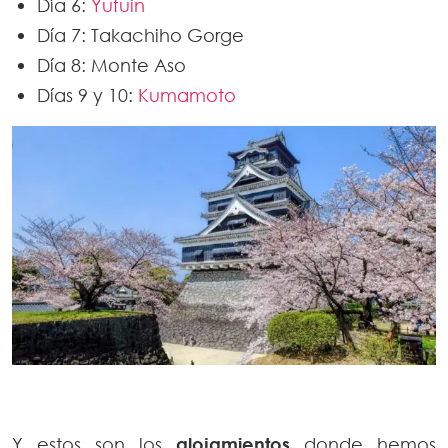
Día 6:
Yufuin
Día 7: Takachiho Gorge
Día 8: Monte Aso
Días 9 y 10:
Kumamoto
Y estos son los
alojamientos
donde hemos