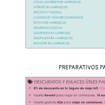
CÓMO MOVERSE POR MARRUECOS
INTERNET EN MARRUECOS
EFECTIVO Y TARJETAS
CUÁNDO IR Y DÍAS RECOMENDADOS
RUTAS POR MARRUECOS
SEGURIDAD E IDIOMA
GASTRONOMÍA MARROQUÍ
EQUIPAJE PARA MARRUECOS
ENCHUFES EN MARRUECOS
PREPARATIVOS P
DESCUENTOS Y ENLACES ÚTILES PAR
5% de descuento en tu Seguro de viaje IATI
.
Con
Tarjeta
Revolut
para viajar sin comisiones,
10 eu
Tarjeta gratuita
N26
para
viajar sin comisiones
.