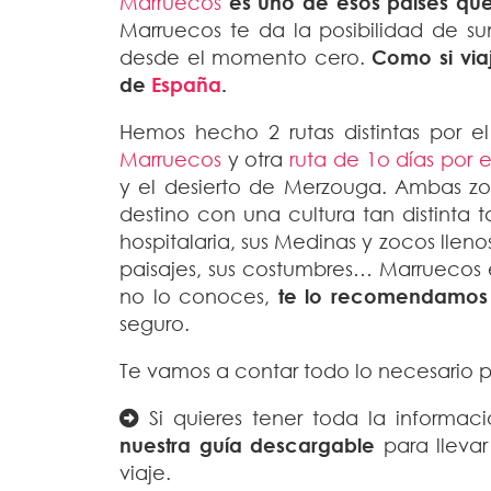
Marruecos
es uno de esos países que 
Marruecos te da la posibilidad de su
desde el momento cero.
Como si via
de
España
.
Hemos hecho 2 rutas distintas por e
Marruecos
y otra
ruta de 1o días por 
y el desierto de Merzouga. Ambas z
destino con una cultura tan distinta
hospitalaria, sus Medinas y zocos llenos
paisajes, sus costumbres… Marruecos e
no lo conoces,
te lo recomendamos
seguro.
Te vamos a contar todo lo necesario pa
Si quieres tener toda la informa
nuestra guía descargable
para llevar
viaje.