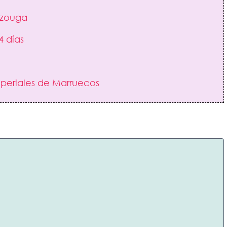
erzouga
4 días
mperiales de Marruecos