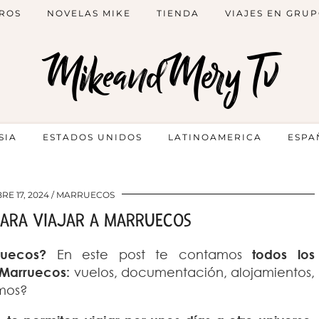
ROS
NOVELAS MIKE
TIENDA
VIAJES EN GRU
MikeandMery Tv
SIA
ESTADOS UNIDOS
LATINOAMERICA
ESPA
E 17, 2024
MARRUECOS
PARA VIAJAR A MARRUECOS
ruecos?
En este post te contamos
todos los
a Marruecos:
vuelos, documentación, alojamientos,
amos?