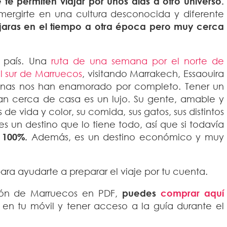
te permiten viajar por unos días a otro universo.
mergirte en una cultura desconocida y diferente
jaras en el tiempo a otra época pero muy cerca
l país. Una
ruta de una semana por el norte de
el sur de Marruecos
, visitando Marrakech, Essaouira
onas nos han enamorado por completo. Tener un
 tan cerca de casa es un lujo. Su gente, amable y
 de vida y color, su comida, sus gatos, sus distintos
s un destino que lo tiene todo, así que si todavía
 100%.
Además, es un destino económico y muy
ra ayudarte a preparar el viaje por tu cuenta.
ción de Marruecos en PDF,
puedes
comprar aquí
 en tu móvil y tener acceso a la guía durante el