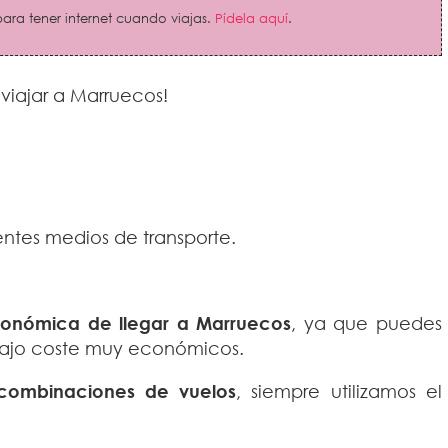
ara tener internet cuando viajas.
Pídela aquí
.
viajar a Marruecos!
entes medios de transporte.
conómica de llegar a Marruecos
, ya que puedes
bajo coste muy económicos.
 combinaciones de vuelos
, siempre utilizamos el