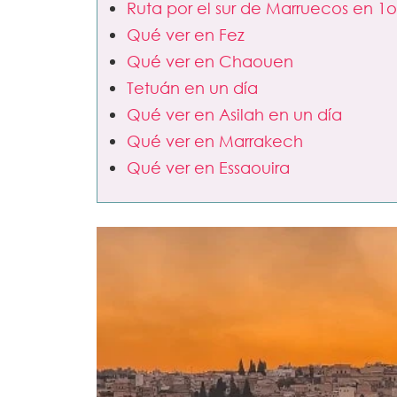
Ruta por el sur de Marruecos en 1o
Qué ver en Fez
Qué ver en Chaouen
Tetuán en un día
Qué ver en Asilah en un día
Qué ver en Marrakech
Qué ver en Essaouira