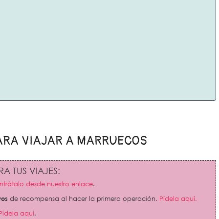
ARA VIAJAR A MARRUECOS
A TUS VIAJES:
trátalo desde nuestro enlace
.
ros
de recompensa al hacer la primera operación.
Pídela aquí.
Pídela aquí
.