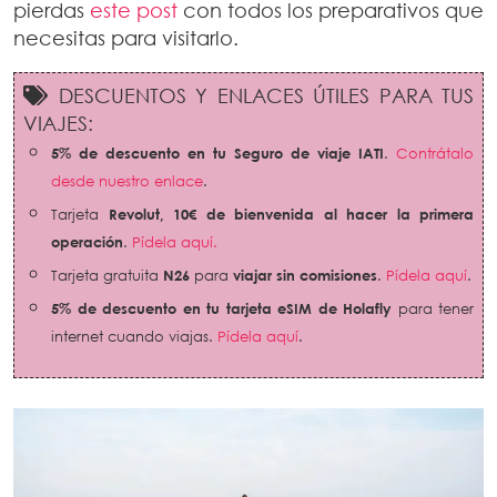
pierdas
este post
con todos los preparativos que
necesitas para visitarlo.
DESCUENTOS Y ENLACES ÚTILES PARA TUS
VIAJES:
5% de descuento en tu Seguro de viaje IATI
.
Contrátalo
desde nuestro enlace
.
Tarjeta
Revolut,
10€ de bienvenida al hacer la primera
operación
.
Pídela aquí.
Tarjeta gratuita
N26
para
viajar sin comisiones
.
Pídela aquí
.
5% de descuento en tu tarjeta eSIM de Holafly
para tener
internet cuando viajas.
Pídela aquí
.