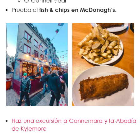
O’Connell’s Bar
Prueba el
fish & chips en McDonagh’s.
Haz una excursión a Connemara y la Abadía
de Kylemore