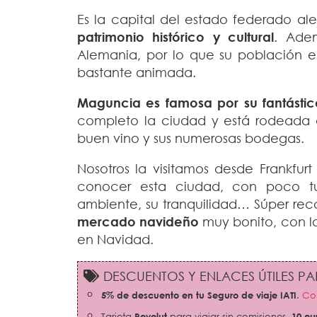
Es la capital del estado federado a
patrimonio histórico y cultural
. Adem
Alemania, por lo que su población es
bastante animada.
Maguncia es famosa por su fantásti
completo la ciudad y está rodeada 
buen vino y sus numerosas bodegas.
Nosotros la visitamos desde Frankfur
conocer esta ciudad, con poco tu
ambiente, su tranquilidad… Súper re
mercado navideño
muy bonito, con l
en Navidad.
DESCUENTOS Y ENLACES ÚTILES PAR
5% de descuento en tu Seguro de viaje IATI
.
Con
Tarjeta
Revolut
para viajar sin comisiones,
10 eu