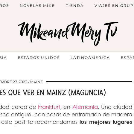
ROS
NOVELAS MIKE
TIENDA
VIAJES EN GRU
MikeandMery Tv
SIA
ESTADOS UNIDOS
LATINOAMERICA
ESPA
EMBRE 27, 2023
MAINZ
ES QUE VER EN MAINZ (MAGUNCIA)
udad cerca de
Frankfurt
, en
Alemania
. Una ciudad
asco antiguo, con casas de entramado de madera
 este post te recomendamos
los mejores lugares