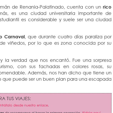
lemán de Renania-Palatinado, cuenta con un
rico
ás, es una ciudad universitaria importante de
tudiantil es considerable y suele ser una ciudad
co Carnaval
, que durante cuatro días paraliza por
de viñedos, por lo que es zona conocida por su
t y la verdad que nos encantó. Fue una sorpresa
rismo, con sus fachadas en colores rosas, su
comendable. Además, nos han dicho que tiene un
o que puede ser un buen plan para una escapada
A TUS VIAJES:
trátalo desde nuestro enlace
.
ros
de recompensa al hacer la primera operación.
Pídela aquí.