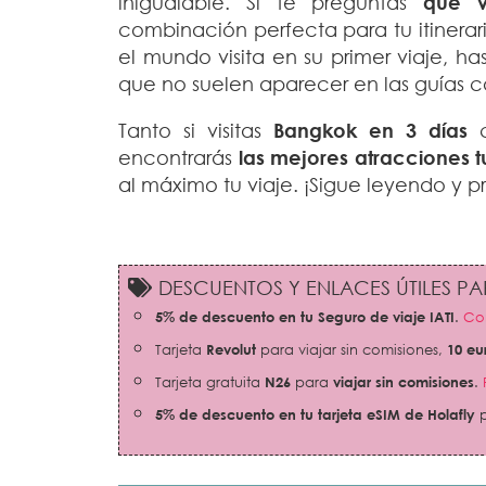
inigualable. Si te preguntas
qué v
combinación perfecta para tu itinerar
el mundo visita en su primer viaje, h
que no suelen aparecer en las guías 
Tanto si visitas
Bangkok en 3 días
c
encontrarás
las mejores atracciones tu
al máximo tu viaje. ¡Sigue leyendo y 
DESCUENTOS Y ENLACES ÚTILES PAR
5% de descuento en tu Seguro de viaje IATI
.
Con
Tarjeta
Revolut
para viajar sin comisiones,
10 eu
Tarjeta gratuita
N26
para
viajar sin comisiones
.
5% de descuento en tu tarjeta eSIM de Holafly
p