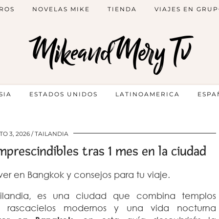
ROS
NOVELAS MIKE
TIENDA
VIAJES EN GRU
MikeandMery Tv
SIA
ESTADOS UNIDOS
LATINOAMERICA
ESPA
O 3, 2026
TAILANDIA
mprescindibles tras 1 mes en la ciudad
ver en Bangkok y consejos para tu viaje.
Tailandia, es una ciudad que combina templos
es, rascacielos modernos y una vida nocturna