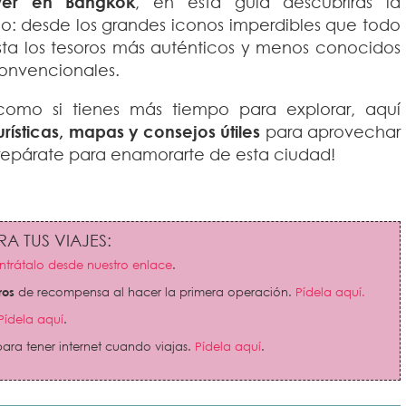
er en Bangkok
, en esta guía descubrirás la
io: desde los grandes iconos imperdibles que todo
asta los tesoros más auténticos y menos conocidos
convencionales.
omo si tienes más tiempo para explorar, aquí
rísticas, mapas y consejos útiles
para aprovechar
prepárate para enamorarte de esta ciudad!
A TUS VIAJES:
trátalo desde nuestro enlace
.
ros
de recompensa al hacer la primera operación.
Pídela aquí.
Pídela aquí
.
ara tener internet cuando viajas.
Pídela aquí
.