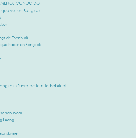
LO MENOS CONOCIDO
es que ver en Bangkok
k
gkok.
ngs de Thonburi)
e que hacer en Bangkok
k
angkok (Fuera de la ruta habitual)
mercado local
ng Luang
jor skyline