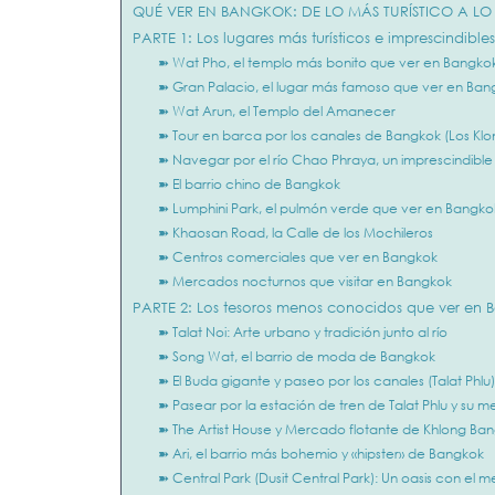
QUÉ VER EN BANGKOK: DE LO MÁS TURÍSTICO A 
PARTE 1: Los lugares más turísticos e imprescindibl
➽ Wat Pho, el templo más bonito que ver en Bangko
➽ Gran Palacio, el lugar más famoso que ver en Ban
➽ Wat Arun, el Templo del Amanecer
➽ Tour en barca por los canales de Bangkok (Los Klo
➽ Navegar por el río Chao Phraya, un imprescindibl
➽ El barrio chino de Bangkok
➽ Lumphini Park, el pulmón verde que ver en Bangko
➽ Khaosan Road, la Calle de los Mochileros
➽ Centros comerciales que ver en Bangkok
➽ Mercados nocturnos que visitar en Bangkok
PARTE 2: Los tesoros menos conocidos que ver en B
➽ Talat Noi: Arte urbano y tradición junto al río
➽ Song Wat, el barrio de moda de Bangkok
➽ El Buda gigante y paseo por los canales (Talat Phlu)
➽ Pasear por la estación de tren de Talat Phlu y su 
➽ The Artist House y Mercado flotante de Khlong Ba
➽ Ari, el barrio más bohemio y «hipster» de Bangkok
➽ Central Park (Dusit Central Park): Un oasis con el me