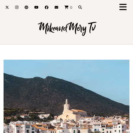
0
MikeandMery Tv