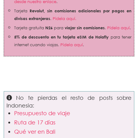
desde nuestro enlace
.
Tarjeta
Revolut
,
sin comisiones adicionales por pagos en
divisas extranjeras
.
Pídela aquí.
Tarjeta gratuita
N26
para
viajar sin comisiones
.
Pídela aquí
.
5% de descuento en tu tarjeta eSIM de Holafly
para tener
internet cuando viajas.
Pídela aquí
.
No te pierdas el resto de posts sobre
Indonesia:
Presupuesto de viaje
Ruta de 17 días
Qué ver en Bali