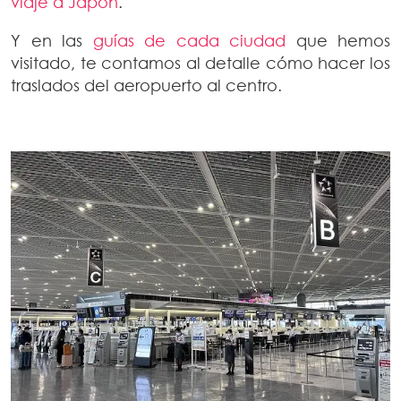
viaje a Japón
.
Y en las
guías de cada ciudad
que hemos
visitado, te contamos al detalle cómo hacer los
traslados del aeropuerto al centro.