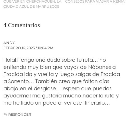
QUE VER EN CHEFCHAOUEN, LA
CONSEJOS PARA VIAJAR A KENIA
CIUDAD AZUL DE MARRUECOS
4 Comentarios
ANDY
FEBRERO 16, 2023 / 10:04 PM
Hola!! tengo una duda sobre tu ruta… no
entiendo muy bien que vayas de Nápones a
Procida ida y vuelta y luego salgas de Procida
a Sorrento… También creo que faltan días
abajo en el desglose… espero que puedas
ayudarme! me gustaría mucho hacer la ruta y
me he liado un poco al ver ese itinerario…
RESPONDER