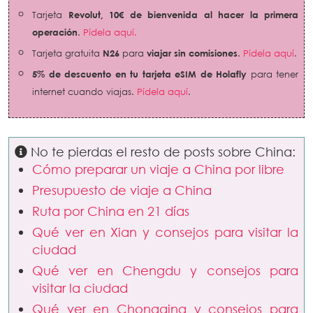
Tarjeta
Revolut,
10€ de bienvenida al hacer la primera
operación
.
Pídela aquí.
Tarjeta gratuita
N26
para
viajar sin comisiones
.
Pídela aquí
.
5% de descuento en tu tarjeta eSIM de Holafly
para tener
internet cuando viajas.
Pídela aquí
.
No te pierdas el resto de posts sobre China:
Cómo preparar un viaje a China por libre
Presupuesto de viaje a China
Ruta por China en 21 días
Qué ver en Xian y consejos para visitar la
ciudad
Qué ver en Chengdu y consejos para
visitar la ciudad
Qué ver en Chongqing y consejos para