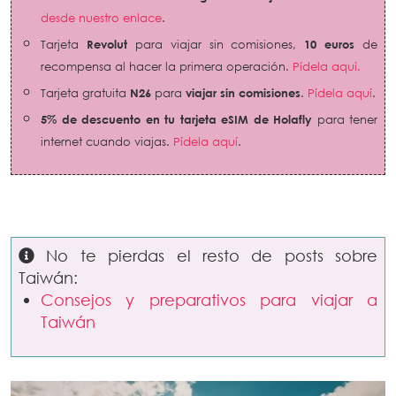
desde nuestro enlace
.
Tarjeta
Revolut
para viajar sin comisiones,
10 euros
de
recompensa al hacer la primera operación.
Pídela aquí.
Tarjeta gratuita
N26
para
viajar sin comisiones
.
Pídela aquí
.
5% de descuento en tu tarjeta eSIM de Holafly
para tener
internet cuando viajas.
Pídela aquí
.
No te pierdas el resto de posts sobre
Taiwán:
Consejos y preparativos para viajar a
Taiwán