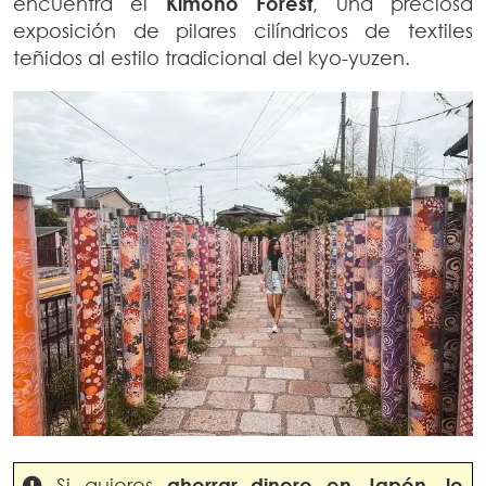
encuentra el
Kimono Forest
, una preciosa
exposición de pilares cilíndricos de textiles
teñidos al estilo tradicional del kyo-yuzen.
Si quieres
ahorrar dinero en
Japón
,
lo