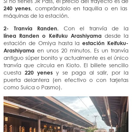
Si no tienes JR Pass, el precio del trayecto es de
240 yenes
, comprándolo en taquilla o en las
máquinas de la estación.
2- Tranvía Randen.
Con el tranvía de la
línea Randen o Keifuku Arashiyama
desde la
estación de Omiya hasta la
estación Keifuku-
Arashiyama
en unos 20 minutos. Es un tranvía
antiguo súper bonito y actualmente es el único
tranvía que circula en Kioto. El billete sencillo
cuesta
220 yenes
y se paga al salir, por la
puerta delantera (en efectivo o con tarjetas
como Suica o Pasmo).