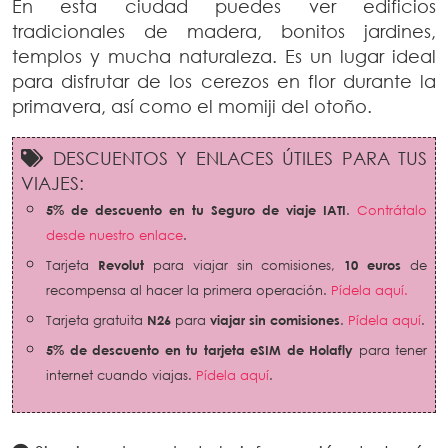
En esta ciudad puedes ver edificios
tradicionales de madera, bonitos jardines,
templos y mucha naturaleza. Es un lugar ideal
para disfrutar de los cerezos en flor durante la
primavera, así como el momiji del otoño.
DESCUENTOS Y ENLACES ÚTILES PARA TUS
VIAJES:
5% de descuento en tu Seguro de viaje IATI
.
Contrátalo
desde nuestro enlace
.
Tarjeta
Revolut
para viajar sin comisiones,
10 euros
de
recompensa al hacer la primera operación.
Pídela aquí.
Tarjeta gratuita
N26
para
viajar sin comisiones
.
Pídela aquí
.
5% de descuento en tu tarjeta eSIM de Holafly
para tener
internet cuando viajas.
Pídela aquí
.