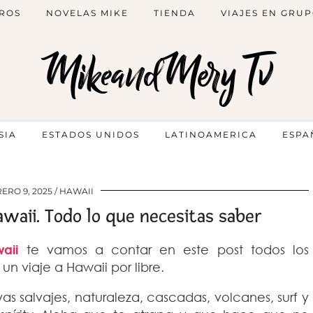
ROS
NOVELAS MIKE
TIENDA
VIAJES EN GRU
MikeandMery Tv
SIA
ESTADOS UNIDOS
LATINOAMERICA
ESPA
ERO 9, 2025
HAWAII
awaii. Todo lo que necesitas saber
aii
te vamos a contar en este post todos los
un viaje a Hawaii por libre.
as salvajes, naturaleza, cascadas, volcanes, surf y