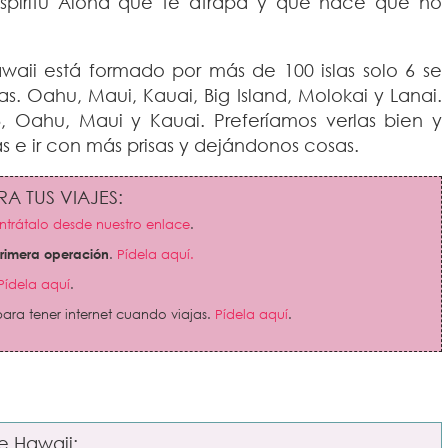
píritu Aloha que te atrapa y que hace que no
aii está formado por más de 100 islas solo 6 se
tas. Oahu, Maui, Kauai, Big Island, Molokai y Lanai.
, Oahu, Maui y Kauai. Preferíamos verlas bien y
s e ir con más prisas y dejándonos cosas.
A TUS VIAJES:
trátalo desde nuestro enlace
.
primera operación
.
Pídela aquí.
Pídela aquí
.
ara tener internet cuando viajas.
Pídela aquí
.
re Hawaii: