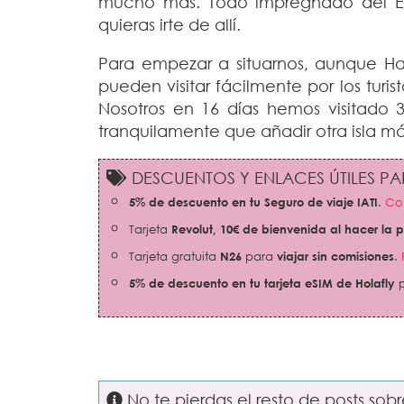
mucho más. Todo impregnado del Es
quieras irte de allí.
Para empezar a situarnos, aunque Haw
pueden visitar fácilmente por los turis
Nosotros en 16 días hemos visitado 3
tranquilamente que añadir otra isla má
DESCUENTOS Y ENLACES ÚTILES PAR
5% de descuento en tu Seguro de viaje IATI
.
Con
Tarjeta
Revolut,
10€ de bienvenida al hacer la 
Tarjeta gratuita
N26
para
viajar sin comisiones
.
5% de descuento en tu tarjeta eSIM de Holafly
p
No te pierdas el resto de posts sob