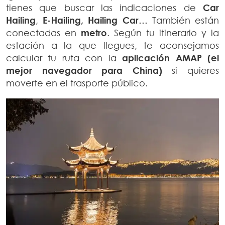
tienes que buscar las indicaciones de
Car
Hailing
,
E-Hailing, Hailing Car…
También están
conectadas en
metro
. Según tu itinerario y la
estación a la que llegues, te aconsejamos
calcular tu ruta con la
aplicación AMAP (el
mejor navegador para
China)
si quieres
moverte en el trasporte público.