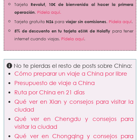
Tarjeta
Revolut,
10€ de bienvenida al hacer la primera
operación
.
Pídela aquí.
Tarjeta gratuita
N26
para
viajar sin comisiones
.
Pídela aquí
.
5% de descuento en tu tarjeta eSIM de Holafly
para tener
internet cuando viajas.
Pídela aquí
.
No te pierdas el resto de posts sobre China:
Cómo preparar un viaje a China por libre
Presupuesto de viaje a China
Ruta por China en 21 días
Qué ver en Xian y consejos para visitar la
ciudad
Qué ver en Chengdu y consejos para
visitar la ciudad
Qué ver en Chongqing y consejos para